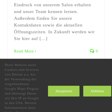
Eindruck von unserem Salon erhalten
und unser Team kennen lernen.
Außerdem finden Sie unsere
Kontaktdaten sowie die aktuellen
Öffnungszeiten. In Zukunft werden wir
Sie hier auf [...]
Read More
0
Diese Website nutzt
Cookies und Services
von Dritten u.a. bei
der Verwendung des
eingebundenen
Google Maps Plugins
Akzeptieren
Ablehnen
Datenschutz
und übertragt Daten
wie Ihre IP an Google
in den USA. Weitere
Informationen dazu